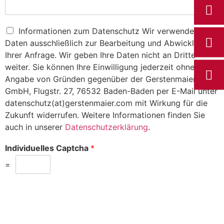
D
Informationen zum Datenschutz Wir verwenden Ihre
a
Daten ausschließlich zur Bearbeitung und Abwicklung
t
Ihrer Anfrage. Wir geben Ihre Daten nicht an Dritte
e
weiter. Sie können Ihre Einwilligung jederzeit ohne
n
Angabe von Gründen gegenüber der Gerstenmaier AZ
s
c
GmbH, Flugstr. 27, 76532 Baden-Baden per E-Mail unter
h
datenschutz(at)gerstenmaier.com mit Wirkung für die
u
Zukunft widerrufen. Weitere Informationen finden Sie
t
auch in unserer
Datenschutzerklärung
.
z
e
Individuelles Captcha
*
r
k
=
l
ä
r
u
Absenden
n
g